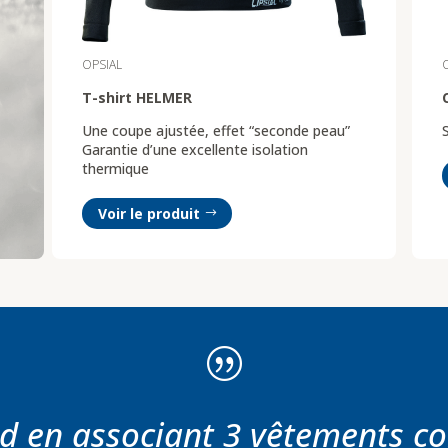
OPSIAL
T-shirt HELMER
Une coupe ajustée, effet “seconde peau”
Garantie d’une excellente isolation
thermique
Voir le produit
|
ud en associant 3 vêtements c