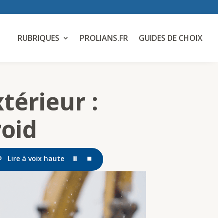
RUBRIQUES
PROLIANS.FR
GUIDES DE CHOIX
xtérieur :
roid
Lire à voix haute
⏸
⏹